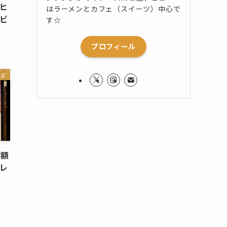
ヒ
はラーメンとカフェ（スイーツ）中心で
ビ
す☆
プロフィール
ェ
半額
レ