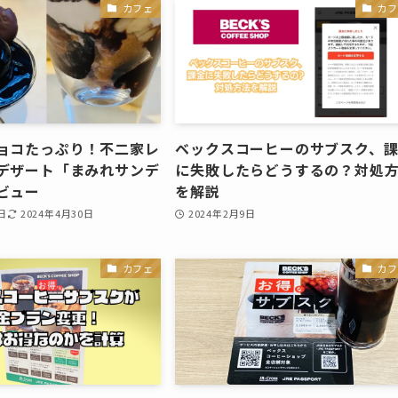
カフェ
カフ
ョコたっぷり！不二家レ
ベックスコーヒーのサブスク、
デザート「まみれサンデ
に失敗したらどうするの？対処
ビュー
を解説
日
2024年4月30日
2024年2月9日
カフェ
カフ