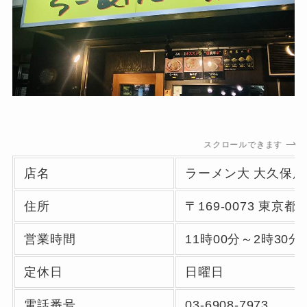
スクロールできます
店名
ラーメン大 大久保店
住所
〒169-0073 東
営業時間
11時00分～2時30分
定休日
日曜日
電話番号
03-6908-7973