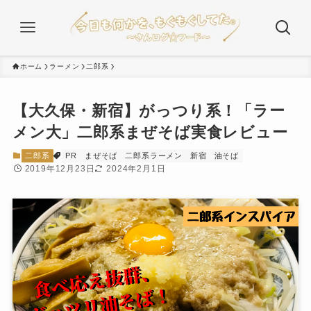
ホーム
ラーメン
二郎系
【大久保・新宿】がっつり系！「ラー
メン大」二郎系まぜそば実食レビュー
二郎系
PR
まぜそば
二郎系ラーメン
新宿
油そば
2019年12月23日
2024年2月1日