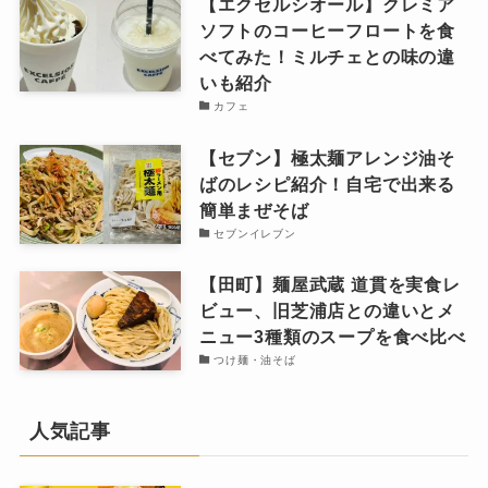
【エクセルシオール】クレミア
ソフトのコーヒーフロートを食
べてみた！ミルチェとの味の違
いも紹介
カフェ
【セブン】極太麺アレンジ油そ
ばのレシピ紹介！自宅で出来る
簡単まぜそば
セブンイレブン
【田町】麺屋武蔵 道貫を実食レ
ビュー、旧芝浦店との違いとメ
ニュー3種類のスープを食べ比べ
つけ麺・油そば
人気記事