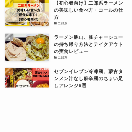
【初心者向け】二郎系ラーメン
の美味しい食べ方・コールの仕
方
二郎系
ラーメン豚山、豚チャーシュー
の持ち帰り方法とテイクアウト
の実食レビュー
二郎系
セブンイレブン冷凍麺、蒙古タ
ンメン汁なし麻辛麺のちょい足
しアレンジ6選
セブンイレブン
メニュー
お得・ポイ活ブログ
note
セブンイレブン、とみ田監修
「豚ラーメン」をお手軽アレン
ジでマシマシにする
セブンイレブン