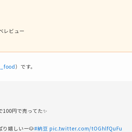
べレビュー
3_food
）です。
100円で売ってた✨
り嬉しいー🐶
#納豆
pic.twitter.com/tOGhlfQuFu