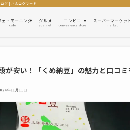
グ | さんログフード
フェ・モーニング
グルメ
コンビニ
スーパーマーケッ
cafe
gourmet
convenience store
market
段が安い！「くめ納豆」の魅力と口コミ
2024年11月11日