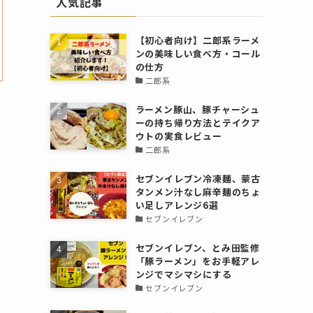
人気記事
【初心者向け】二郎系ラーメ
ンの美味しい食べ方・コール
の仕方
二郎系
ラーメン豚山、豚チャーシュ
ーの持ち帰り方法とテイクア
ウトの実食レビュー
二郎系
セブンイレブン冷凍麺、蒙古
タンメン汁なし麻辛麺のちょ
い足しアレンジ6選
セブンイレブン
セブンイレブン、とみ田監修
「豚ラーメン」をお手軽アレ
ンジでマシマシにする
セブンイレブン