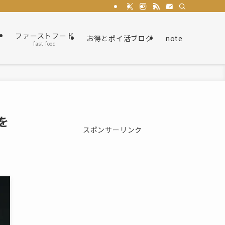
ト
ファーストフード
お得とポイ活ブログ
note
fast food
を
スポンサーリンク