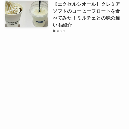
【エクセルシオール】クレミア
ソフトのコーヒーフロートを食
べてみた！ミルチェとの味の違
いも紹介
カフェ
【セブン】極太麺アレンジ油そ
メニュー
お得・ポイ活ブログ
note
ばのレシピ紹介！自宅で出来る
簡単まぜそば
セブンイレブン
【田町】麺屋武蔵 道貫を実食レ
ビュー、旧芝浦店との違いとメ
ニュー3種類のスープを食べ比べ
つけ麺・油そば
人気記事