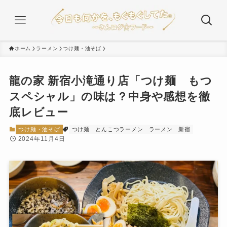
ホーム
ラーメン
つけ麺・油そば
龍の家 新宿小滝通り店「つけ麺 もつ
スペシャル」の味は？中身や感想を徹
底レビュー
つけ麺・油そば
つけ麺
とんこつラーメン
ラーメン
新宿
2024年11月4日