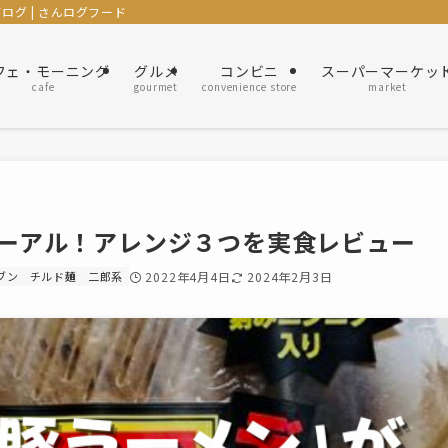
グ | さんログフード
フェ・モーニング
グルメ
コンビニ
スーパーマーケッ
cafe
gourmet
convenience store
market
ーアル！アレンジ３つを実食レビュー
ブン
チルド麺
二郎系
2022年4月4日
2024年2月3日