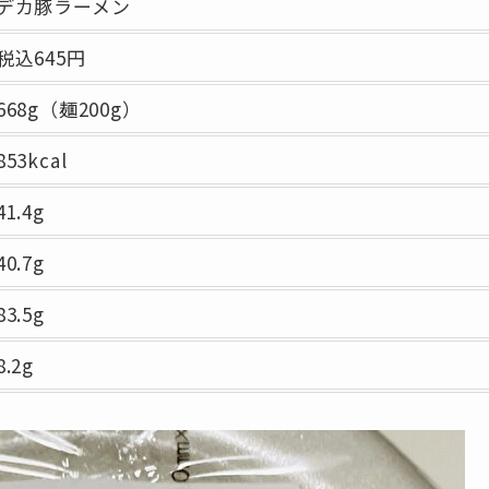
デカ豚ラーメン
税込645円
668g（麺200g）
853kcal
41.4g
40.7g
83.5g
8.2g