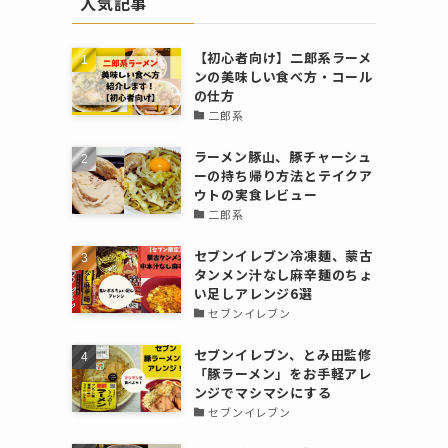
人気記事
【初心者向け】二郎系ラーメ
ンの美味しい食べ方・コール
の仕方
二郎系
ラーメン豚山、豚チャーシュ
ーの持ち帰り方法とテイクア
ウトの実食レビュー
二郎系
セブンイレブン冷凍麺、蒙古
タンメン汁なし麻辛麺のちょ
い足しアレンジ6選
セブンイレブン
セブンイレブン、とみ田監修
「豚ラーメン」をお手軽アレ
ンジでマシマシにする
セブンイレブン