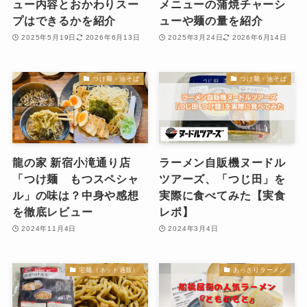
ュー内容とおかわりスー
メニューの蒲焼チャーシ
プはできるかを紹介
ューや麺の量を紹介
2025年5月19日
2026年6月13日
2025年3月24日
2026年6月14日
つけ麺・油そば
つけ麺・油そば
龍の家 新宿小滝通り店
ラーメン自販機ヌードル
「つけ麺 もつスペシャ
ツアーズ、「つじ田」を
ル」の味は？中身や感想
実際に食べてみた【実食
を徹底レビュー
レポ】
2024年11月4日
2024年3月4日
宅麺（ネット通販）
あっさりラーメン