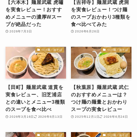
【六本木】麺屋武蔵 虎嘯
【吉祥寺】麺屋武蔵 虎洞
を実食レビュー！おすす
を実食レビュー！つけ麺
めメニューの濃厚Wスー
のスープおかわり3種類を
プが絶品だった
食べ比べてみた
2026年7月3日
2026年6月26日
つけ麺・油そば
つけ麺・油そば
【田町】麺屋武蔵 道貫を
【秋葉原】麺屋武蔵 武仁
実食レビュー、旧芝浦店
のおすすめメニューは？
との違いとメニュー3種類
つけ麺の麺量とおかわり
のスープを食べ比べ
スープの実食レビュー
2026年3月16日
2026年6月13日
2025年12月1日
2026年6月24日
つけ麺・油そば
つけ麺・油そば